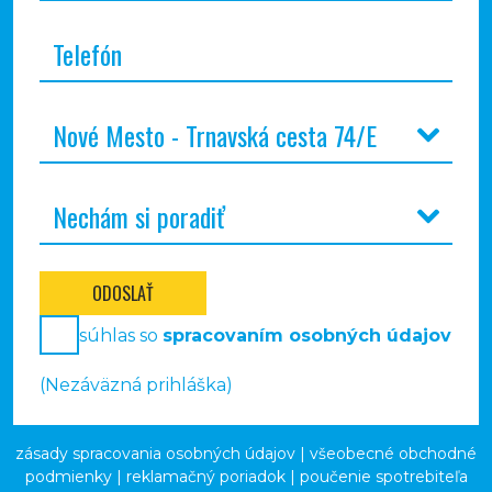
ODOSLAŤ
súhlas so
spracovaním osobných údajov
(Nezáväzná prihláška)
zásady spracovania osobných údajov
|
všeobecné obchodné
podmienky
|
reklamačný poriadok
|
poučenie spotrebiteľa