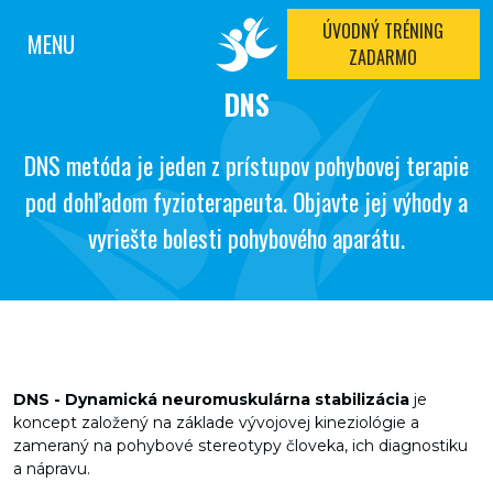
ÚVODNÝ TRÉNING
MENU
ZADARMO
DNS
DNS metóda je jeden z prístupov pohybovej terapie
pod dohľadom fyzioterapeuta. Objavte jej výhody a
vyriešte bolesti pohybového aparátu.
DNS - Dynamická neuromuskulárna
stabilizácia
je
koncept založený na základe vývojovej kineziológie a
zameraný na pohybové stereotypy človeka, ich diagnostiku
a nápravu.