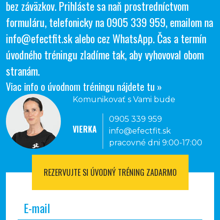
bez záväzkov. Prihláste sa naň prostredníctvom
formuláru, telefonicky na
0905 339 959
, emailom na
info@efectfit.sk
alebo cez
WhatsApp
. Čas a termín
úvodného tréningu zladíme tak, aby vyhovoval obom
stranám.
Viac info o úvodnom tréningu nájdete tu »
Komunikovať s Vami bude
0905 339 959
VIERKA
info@efectfit.sk
pracovné dni 9:00-17:00
REZERVUJTE SI
ÚVODNÝ TRÉNING ZADARMO