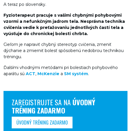
A teraz po slovensky.
Fyzioterapeut pracuje s vašimi chybnými pohybovými
vzormi a nefunkčným jadrom tela. Nesprávna technika
cvičenia vedie k preťažovaniu jednotlivých častí tela a
vyúsťuje do chronickej bolesti chrbta
.
Cieľom je napraviť chybný stereotyp cvičenia, zmeniť
dýchanie a zmierniť bolesť spôsobenú nedobrou technikou
tréningu.
Ďalšími vhodnými metódami pri bolestiach pohybového
aparátu sú
ACT
,
McKenzie
a
SM systém
.
ZAREGISTRUJTE SA NA
ÚVODNÝ
TRÉNING ZADARMO
ÚVODNÝ TRÉNING ZADARMO