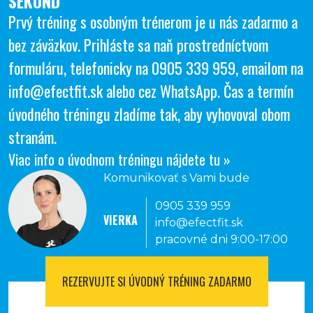
SEKÚND
Prvý tréning s osobným trénerom je u nás zadarmo a
bez záväzkov. Prihláste sa naň prostredníctvom
formuláru, telefonicky na
0905 339 959
, emailom na
info@efectfit.sk
alebo cez
WhatsApp
. Čas a termín
úvodného tréningu zladíme tak, aby vyhovoval obom
stranám.
Viac info o úvodnom tréningu nájdete tu »
Komunikovať s Vami bude
0905 339 959
VIERKA
info@efectfit.sk
pracovné dni 9:00-17:00
REZERVUJTE SI
ÚVODNÝ TRÉNING ZADARMO