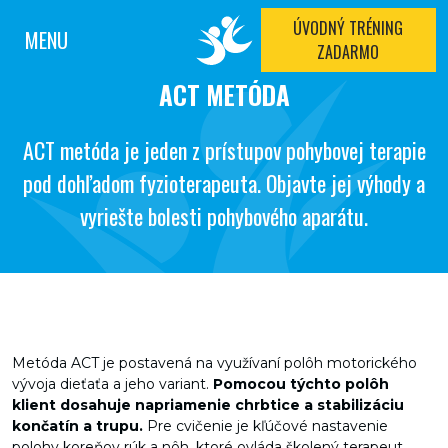
ÚVODNÝ TRÉNING
MENU
ZADARMO
ACT METÓDA
ACT metóda je jeden z prístupov pohybovej terapie
pod dohľadom fyzioterapeuta. Objavte jej výhody a
vyriešte bolesti pohybového aparátu.
Metóda ACT je postavená na využívaní polôh motorického
vývoja dieťaťa a jeho variant.
Pomocou týchto polôh
klient dosahuje napriamenie chrbtice a stabilizáciu
končatín a trupu.
Pre cvičenie je kľúčové nastavenie
polohy koreňov rúk a nôh, ktoré ovláda školený terapeut.