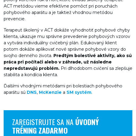
ACT metódou vieme efektívne pomôcť pri poruchách
pohybového aparátu a je taktiež vhodnou metódou
prevencie.
Terapeut školený v ACT dokáže vyhodnotiť pohybové chyby
klienta, ukazuje mu správne prevedenie pohybových vzorov
a vytvára individuálny cvičebný plán. Edukovaný klient
potom dokáže aplikovať nové správne pohybové vzory do
svojho denného života.
Predtým bolestivé aktivity, ako sú
práca pri počítači alebo v záhrade, už následne
nepredstavujú problém.
Pri dlhodobom cvičení sa zlepšuje
stabilita a kondícia klienta.
Ďalšími vhodnými metódami pri bolestiach pohybového
aparátu sú
DNS
,
McKenzie
a
SM systém
.
ZAREGISTRUJTE SA NA
ÚVODNÝ
TRÉNING ZADARMO