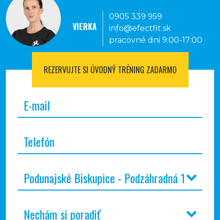
0905 339 959
VIERKA
info@efectfit.sk
pracovné dni 9:00-17:00
REZERVUJTE SI
ÚVODNÝ TRÉNING ZADARMO