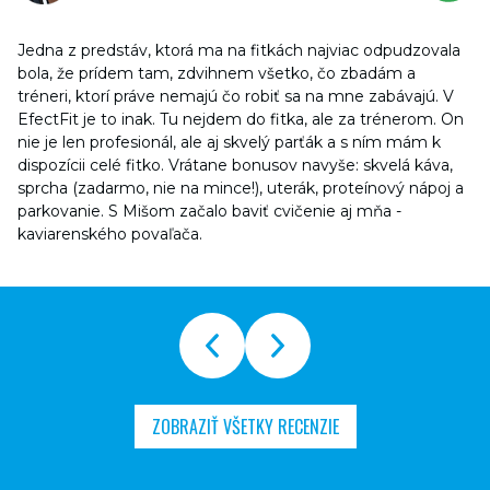
Jedna z predstáv, ktorá ma na fitkách najviac odpudzovala
bola, že prídem tam, zdvihnem všetko, čo zbadám a
tréneri, ktorí práve nemajú čo robiť sa na mne zabávajú. V
EfectFit je to inak. Tu nejdem do fitka, ale za trénerom. On
nie je len profesionál, ale aj skvelý parťák a s ním mám k
dispozícii celé fitko. Vrátane bonusov navyše: skvelá káva,
sprcha (zadarmo, nie na mince!), uterák, proteínový nápoj a
parkovanie. S Mišom začalo baviť cvičenie aj mňa -
kaviarenského povaľača.
ZOBRAZIŤ VŠETKY RECENZIE