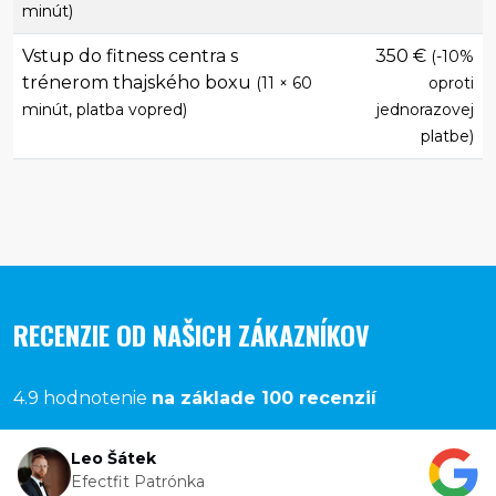
minút)
Vstup do fitness centra s
350 €
(-10%
trénerom thajského boxu
(11 × 60
oproti
minút, platba vopred)
jednorazovej
platbe)
RECENZIE OD NAŠICH ZÁKAZNÍKOV
4.9 hodnotenie
na základe 100 recenzií
Leo Šátek
Efectfit Patrónka