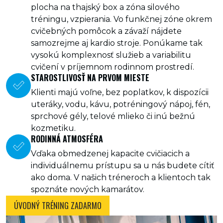
plocha na thajský box a zóna silového
tréningu, vzpierania. Vo funkčnej zóne okrem
cvičebných pomôcok a závaží nájdete
samozrejme aj kardio stroje. Ponúkame tak
vysokú komplexnosť služieb a variabilitu
cvičení v príjemnom rodinnom prostredí.
STAROSTLIVOSŤ NA PRVOM MIESTE
Klienti majú voľne, bez poplatkov, k dispozícii
uteráky, vodu, kávu, potréningový nápoj, fén,
sprchové gély, telové mlieko či inú bežnú
kozmetiku.
RODINNÁ ATMOSFÉRA
Vďaka obmedzenej kapacite cvičiacich a
individuálnemu prístupu sa u nás budete cítiť
ako doma. V našich tréneroch a klientoch tak
spoznáte nových kamarátov.
ÚVODNÝ TRÉNING ZADARMO