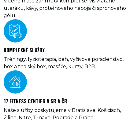
V cene máte zahrnutý komplet servis vrátane
uteráku, kávy, proteínového nápoja či sprchového
gélu.
KOMPLEXNÉ SLUŽBY
Tréningy, fyzioterapia, beh, výživové poradenstvo,
box a thajský box, masáže, kurzy, B2B.
17 FITNESS CENTIER V SR A ČR
Naše služby poskytujeme v Bratislave, Košiciach,
Žiline, Nitre, Trnave, Poprade a Prahe.