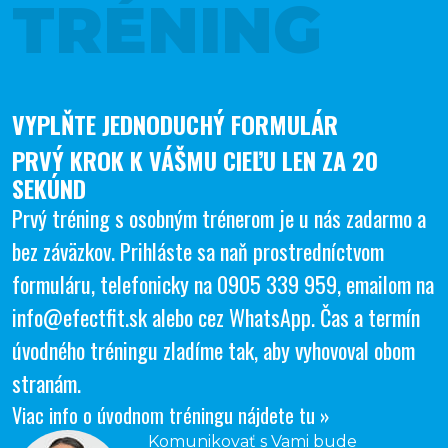
TRÉNING
VYPLŇTE JEDNODUCHÝ FORMULÁR
PRVÝ KROK K VÁŠMU CIEĽU LEN ZA 20
SEKÚND
Prvý tréning s osobným trénerom je u nás zadarmo a
bez záväzkov. Prihláste sa naň prostredníctvom
formuláru, telefonicky na
0905 339 959
, emailom na
info@efectfit.sk
alebo cez
WhatsApp
. Čas a termín
úvodného tréningu zladíme tak, aby vyhovoval obom
stranám.
Viac info o úvodnom tréningu nájdete tu »
Komunikovať s Vami bude