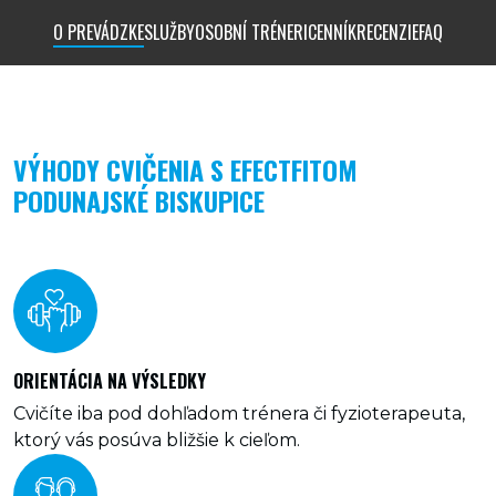
O PREVÁDZKE
SLUŽBY
OSOBNÍ TRÉNERI
CENNÍK
RECENZIE
FAQ
VÝHODY CVIČENIA S EFECTFITOM
PODUNAJSKÉ BISKUPICE
ORIENTÁCIA NA VÝSLEDKY
Cvičíte iba pod dohľadom trénera či fyzioterapeuta,
ktorý vás posúva bližšie k cieľom.