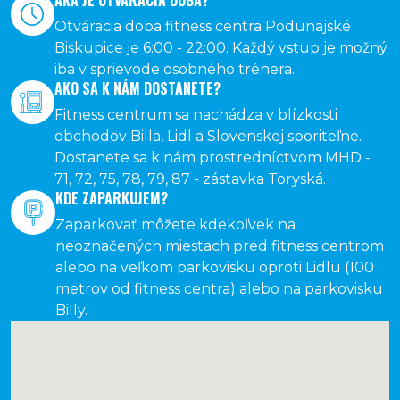
AKÁ JE OTVÁRACIA DOBA?
Otváracia doba fitness centra Podunajské
Biskupice je 6:00 - 22:00. Každý vstup je možný
iba v sprievode osobného trénera.
AKO SA K NÁM DOSTANETE?
Fitness centrum sa nachádza v blízkosti
obchodov Billa, Lidl a Slovenskej sporiteľne.
Dostanete sa k nám prostredníctvom MHD -
71, 72, 75, 78, 79, 87 - zástavka Toryská.
KDE ZAPARKUJEM?
Zaparkovať môžete kdekoľvek na
neoznačených miestach pred fitness centrom
alebo na veľkom parkovisku oproti Lidlu (100
metrov od fitness centra) alebo na parkovisku
Billy.