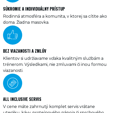
SÚKROMIE A INDIVIDUÁLNY PRÍSTUP
Rodinná atmosféra a komunita, v ktorej sa cítite ako
doma. Žiadna masovka.
BEZ VIAZANOSTI A ZMLÚV
Klientov si udržiavame vďaka kvalitným službám a
trénerom. Výsledkami, nie zmluvami či inou formou
viazanosti.
ALL INCLUSIVE SERVIS
V cene máte zahrnutý komplet servis vrátane
uteráku, kávy, proteínového nápoja či sprchového