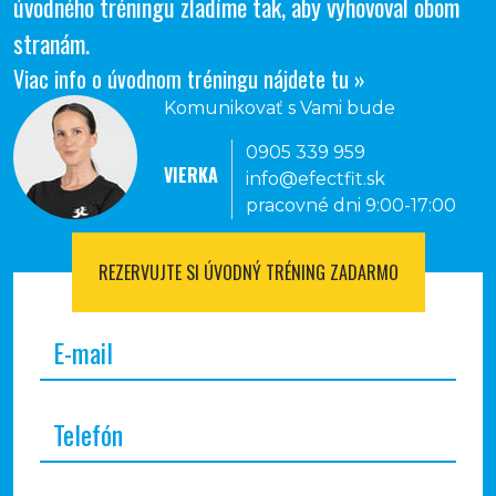
úvodného tréningu zladíme tak, aby vyhovoval obom
stranám.
Viac info o úvodnom tréningu nájdete tu »
Komunikovať s Vami bude
0905 339 959
VIERKA
info@efectfit.sk
pracovné dni 9:00-17:00
REZERVUJTE SI
ÚVODNÝ TRÉNING ZADARMO