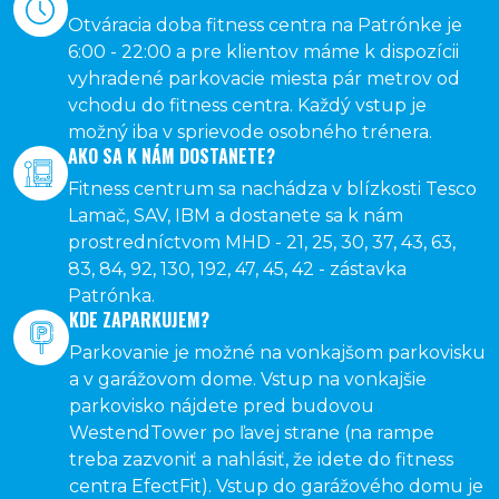
Otváracia doba fitness centra na Patrónke je
6:00 - 22:00 a pre klientov máme k dispozícii
vyhradené parkovacie miesta pár metrov od
vchodu do fitness centra. Každý vstup je
možný iba v sprievode osobného trénera.
AKO SA K NÁM DOSTANETE?
Fitness centrum sa nachádza v blízkosti Tesco
Lamač, SAV, IBM a dostanete sa k nám
prostredníctvom MHD - 21, 25, 30, 37, 43, 63,
83, 84, 92, 130, 192, 47, 45, 42 - zástavka
Patrónka.
KDE ZAPARKUJEM?
Parkovanie je možné na vonkajšom parkovisku
a v garážovom dome. Vstup na vonkajšie
parkovisko nájdete pred budovou
WestendTower po ľavej strane (na rampe
treba zazvoniť a nahlásiť, že idete do fitness
centra EfectFit). Vstup do garážového domu je