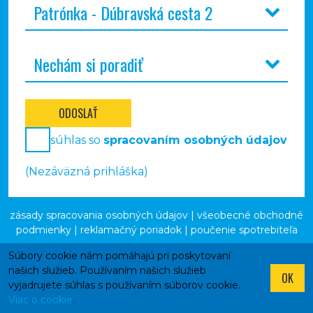
ODOSLAŤ
súhlas so
spracovaním osobných údajov
(Nezáväzná prihláška)
zásady spracovania osobných údajov
|
všeobecné obchodné
podmienky
|
reklamačný poriadok
|
poučenie spotrebiteľa
Súbory cookie nám pomáhajú pri poskytovaní
našich služieb. Používaním našich služieb
OK
vyjadrujete súhlas s používaním súborov cookie.
Viac o cookie
.