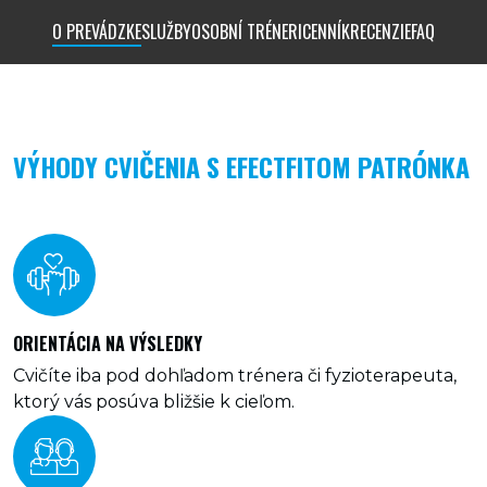
O PREVÁDZKE
SLUŽBY
OSOBNÍ TRÉNERI
CENNÍK
RECENZIE
FAQ
VÝHODY CVIČENIA S EFECTFITOM PATRÓNKA
ORIENTÁCIA NA VÝSLEDKY
Cvičíte iba pod dohľadom trénera či fyzioterapeuta,
ktorý vás posúva bližšie k cieľom.