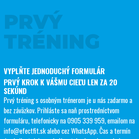
PRVÝ
TRÉNING
VYPLŇTE JEDNODUCHÝ FORMULÁR
PRVÝ KROK K VÁŠMU CIEĽU LEN ZA 20
SEKÚND
Prvý tréning s osobným trénerom je u nás zadarmo a
bez záväzkov. Prihláste sa naň prostredníctvom
formuláru, telefonicky na
0905 339 959
, emailom na
info@efectfit.sk
alebo cez
WhatsApp
. Čas a termín