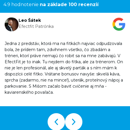
4.9 hodnotenie
na základe 100 recenzií
Leo Šátek
Efectfit Patrónka
Jedna z predstáv, ktorá ma na fitkách najviac odpudzovala
bola, že prídem tam, zdvihnem všetko, čo zbadám a
tréneri, ktorí práve nemajú čo robiť sa na mne zabávajú. V
EfectFit je to inak. Tu nejdem do fitka, ale za trénerom. On
nie je len profesionál, ale aj skvelý parťák a s ním mám k
dispozícii celé fitko. Vrátane bonusov navyše: skvelá káva,
sprcha (zadarmo, nie na mince!), uterák, proteínový nápoj a
parkovanie. S Mišom začalo baviť cvičenie aj mňa -
kaviarenského povaľača.