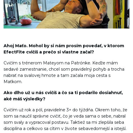
Ahoj Maťo. Mohol by si nám prosím povedať, v ktorom
EfectFite cvičíš a prečo si vlastne začal?
Cvičím s trénerom Mateyom na Patrónke. Keďže mám
sedavé zamestnanie, chcel som pravidelný pohyb a trocha
nabrať na svalovej hmote a tam začala moja cesta s
Maťkom.
Ako dlho už u nás cvičíš a čo sa ti podarilo dosiahnuť,
aké máš výsledky?
Cvičím už rok a pól, pravidelne 3× do týždňa. Okrem toho, že
som sa naučil správne cvičiť, čo je veda sama o sebe, nabral
som svaly a vypracoval postavu. Taktiež sa mi zlepšila seba
disciplína a celkovo sa cítim v živote sebavedomejší a istejší.