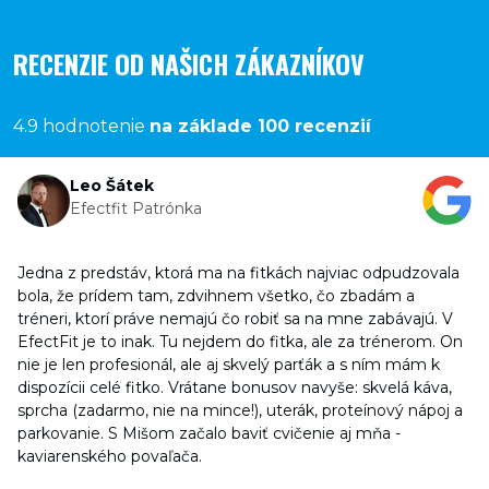
RECENZIE OD NAŠICH ZÁKAZNÍKOV
4.9 hodnotenie
na základe 100 recenzií
Leo Šátek
Efectfit Patrónka
Jedna z predstáv, ktorá ma na fitkách najviac odpudzovala
bola, že prídem tam, zdvihnem všetko, čo zbadám a
tréneri, ktorí práve nemajú čo robiť sa na mne zabávajú. V
EfectFit je to inak. Tu nejdem do fitka, ale za trénerom. On
nie je len profesionál, ale aj skvelý parťák a s ním mám k
dispozícii celé fitko. Vrátane bonusov navyše: skvelá káva,
sprcha (zadarmo, nie na mince!), uterák, proteínový nápoj a
parkovanie. S Mišom začalo baviť cvičenie aj mňa -
kaviarenského povaľača.