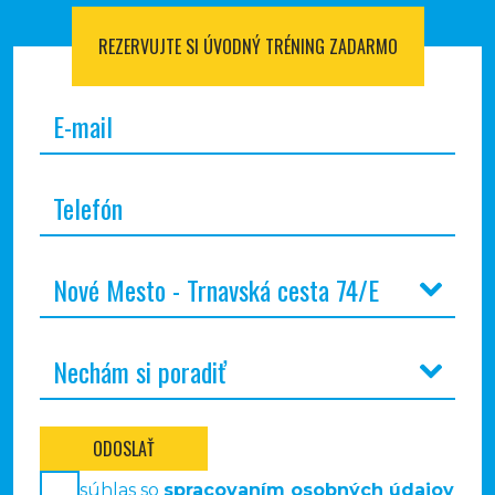
REZERVUJTE SI
ÚVODNÝ TRÉNING ZADARMO
ODOSLAŤ
súhlas so
spracovaním osobných údajov