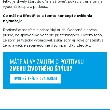
Fitko je skvelý štart do dňa a zároveň, pokec s trénerom je
výborná terapia a podpora.
Čo máš na EfectFite a tomto koncepte cvičenia
najradšej?
Rodinná atmosféra a priateľský duch. Odborné a občas
prísne, no spravodlivé vedenie pri tréningoch. Okrem toho,
že som sa fyzicky vypracoval, získal som aj nové priateľstvá,
ženu a väčšie sebavedomie #sompan díky EfectFit.
MÁTE AJ VY ZÁUJEM O POZITÍVNU
ZMENU ŽIVOTNÉHO ŠTÝLU?
ÚVODNÝ TRÉNING ZADARMO