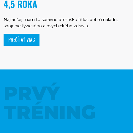
4,5 ROKA
Najradšej mám tú správnu atmošku fitka, dobrú náladu,
spojenie fyzického a psychického zdravia.
PREČÍTAŤ VIAC
PRVÝ
TRÉNING