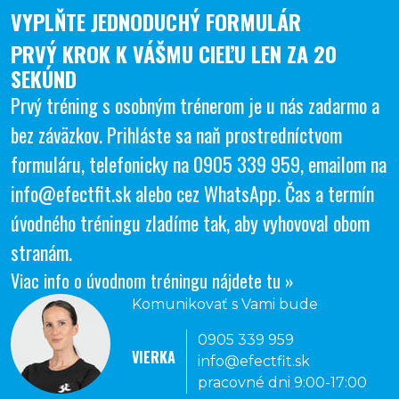
VYPLŇTE JEDNODUCHÝ FORMULÁR
PRVÝ KROK K VÁŠMU CIEĽU LEN ZA 20
SEKÚND
Prvý tréning s osobným trénerom je u nás zadarmo a
bez záväzkov. Prihláste sa naň prostredníctvom
formuláru, telefonicky na
0905 339 959
, emailom na
info@efectfit.sk
alebo cez
WhatsApp
. Čas a termín
úvodného tréningu zladíme tak, aby vyhovoval obom
stranám.
Viac info o úvodnom tréningu nájdete tu »
Komunikovať s Vami bude
0905 339 959
VIERKA
info@efectfit.sk
pracovné dni 9:00-17:00