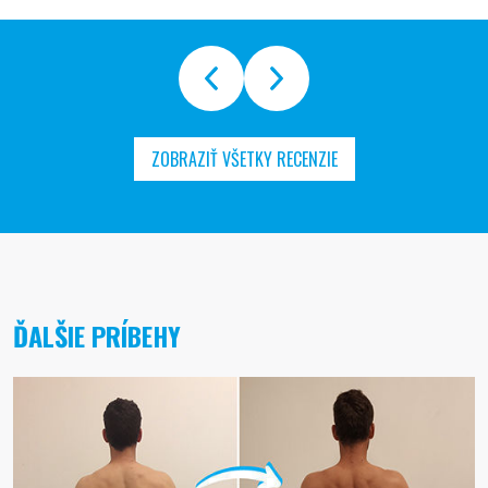
ZOBRAZIŤ VŠETKY RECENZIE
ĎALŠIE PRÍBEHY