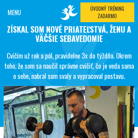
ÚVODNÝ TRÉNING
MENU
ZADARMO
ZÍSKAL SOM NOVÉ PRIATEĽSTVÁ, ŽENU A
VÄČŠIE SEBAVEDOMIE
Cvičím už rok a pól, pravidelne 3x do týždňa. Okrem
toho, že som sa naučil správne cvičiť, čo je veda sama
o sebe, nabral som svaly a vypracoval postavu.