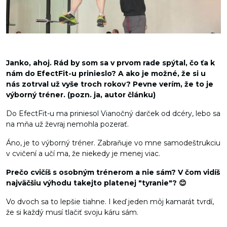
Janko, ahoj. Rád by som sa v prvom rade spýtal, čo ťa k
nám do EfectFit-u prinieslo? A ako je možné, že si u
nás zotrval už vyše troch rokov? Pevne verím, že to je
výborný tréner. (pozn. ja, autor článku)
Do EfectFit-u ma priniesol Vianočný darček od dcéry, lebo sa
na mňa už ževraj nemohla pozerať.
Áno, je to výborný tréner. Zabraňuje vo mne samodeštrukciu
v cvičení a učí ma, že niekedy je menej viac.
Prečo cvičíš s osobným trénerom a nie sám? V čom vidíš
najväčšiu výhodu takejto platenej "tyranie"? 😊
Vo dvoch sa to lepšie tiahne. I keď jeden môj kamarát tvrdí,
že si každý musí tlačiť svoju káru sám.