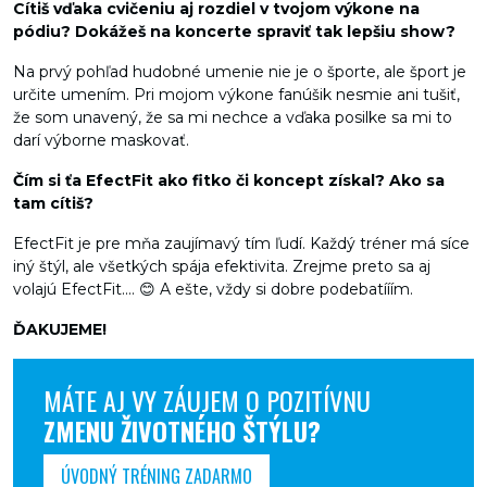
Cítiš vďaka cvičeniu aj rozdiel v tvojom výkone na
pódiu? Dokážeš na koncerte spraviť tak lepšiu show?
Na prvý pohľad hudobné umenie nie je o športe, ale šport je
určite umením. Pri mojom výkone fanúšik nesmie ani tušiť,
že som unavený, že sa mi nechce a vďaka posilke sa mi to
darí výborne maskovať.
Čím si ťa EfectFit ako fitko či koncept získal? Ako sa
tam cítiš?
EfectFit je pre mňa zaujímavý tím ľudí. Každý tréner má síce
iný štýl, ale všetkých spája efektivita. Zrejme preto sa aj
volajú EfectFit.... 😊 A ešte, vždy si dobre podebatííím.
ĎAKUJEME!
MÁTE AJ VY ZÁUJEM O POZITÍVNU
ZMENU ŽIVOTNÉHO ŠTÝLU?
ÚVODNÝ TRÉNING ZADARMO