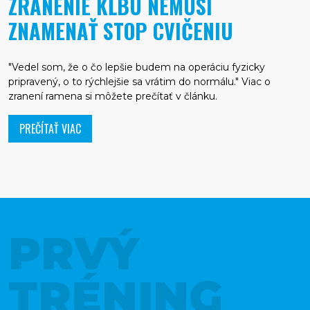
ZRANENIE KĹBU NEMUSÍ
ZNAMENAŤ STOP CVIČENIU
"Vedel som, že o čo lepšie budem na operáciu fyzicky
pripravený, o to rýchlejšie sa vrátim do normálu." Viac o
zranení ramena si môžete prečítať v článku.
PREČÍTAŤ VIAC
PRVÝ
TRÉNING