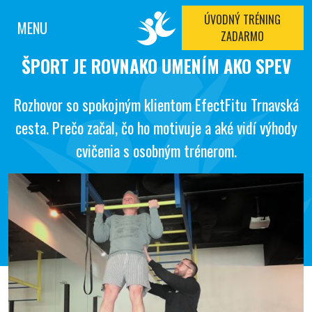
ÚVODNÝ TRÉNING
MENU
ZADARMO
ŠPORT JE ROVNAKO UMENÍM AKO SPEV
Rozhovor so spokojným klientom EfectFitu Trnavská
cesta. Prečo začal, čo ho motivuje a aké vidí výhody
cvičenia s osobným trénerom.