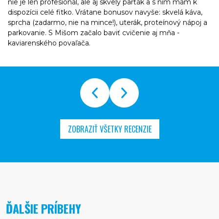
nie je len profesionál, ale aj skvelý parťák a s ním mám k
dispozícii celé fitko. Vrátane bonusov navyše: skvelá káva,
sprcha (zadarmo, nie na mince!), uterák, proteínový nápoj a
parkovanie. S Mišom začalo baviť cvičenie aj mňa -
kaviarenského povaľača.
ZOBRAZIŤ VŠETKY RECENZIE
ĎALŠIE PRÍBEHY