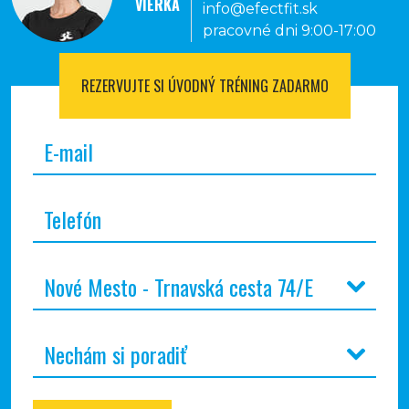
VIERKA
info@efectfit.sk
pracovné dni 9:00-17:00
REZERVUJTE SI
ÚVODNÝ TRÉNING ZADARMO