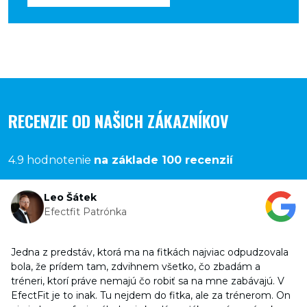
RECENZIE OD NAŠICH ZÁKAZNÍKOV
4.9 hodnotenie
na základe 100 recenzií
Leo Šátek
Efectfit Patrónka
Jedna z predstáv, ktorá ma na fitkách najviac odpudzovala
bola, že prídem tam, zdvihnem všetko, čo zbadám a
tréneri, ktorí práve nemajú čo robiť sa na mne zabávajú. V
EfectFit je to inak. Tu nejdem do fitka, ale za trénerom. On