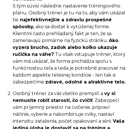
S tým súvisí následne nastavenie tréningového
plánu. Osobný tréner je tu na to, aby vám ukázal
tie
najefektívnejšie a zdraviu prospešné
spôsoby,
ako sa dostať k vytúženej forme.
Klientmi často prehliadaný fakt je ten, že sa
zameriavajú primárne na fyzickú stránku.
Ako
vyzerá brucho, zadok alebo koľko ukazuje
ručička na váhe?
Tu však vstupuje tréner, ktorý
vám má ukázať, že forma prichádza spolu s
funkčnosťou tela a teda je potrebné pracovať na
každom aspekte telesnej kondície - len tak si
zabezpečíme
zdravé, odolné a atraktívne telo.
Osobný tréner za vás všetko premyslí a
vy si
nemusíte robiť starosti, čo cvičiť
. Zabezpečí
vám príjemný priestor na cvičenie, pripraví
náčinie, vyberie a nakombinuje cviky, nastaví
intenzitu zaťaženia, počet opakovaní a sérii.
Vaša
jediná úloha je dostaviť sa na tréning a