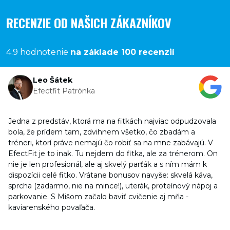
RECENZIE OD NAŠICH ZÁKAZNÍKOV
4.9 hodnotenie
na základe 100 recenzií
Leo Šátek
Efectfit Patrónka
Jedna z predstáv, ktorá ma na fitkách najviac odpudzovala
bola, že prídem tam, zdvihnem všetko, čo zbadám a
tréneri, ktorí práve nemajú čo robiť sa na mne zabávajú. V
EfectFit je to inak. Tu nejdem do fitka, ale za trénerom. On
nie je len profesionál, ale aj skvelý parťák a s ním mám k
dispozícii celé fitko. Vrátane bonusov navyše: skvelá káva,
sprcha (zadarmo, nie na mince!), uterák, proteínový nápoj a
parkovanie. S Mišom začalo baviť cvičenie aj mňa -
kaviarenského povaľača.