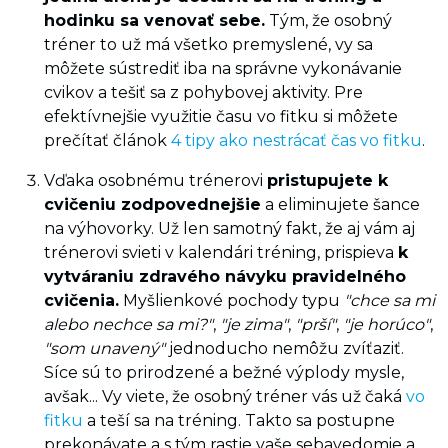
hodinku sa venovať sebe.
Tým, že osobný
tréner to už má všetko premyslené, vy sa
môžete sústrediť iba na správne vykonávanie
cvikov a tešiť sa z pohybovej aktivity. Pre
efektívnejšie využitie času vo fitku si môžete
prečítať článok
4 tipy ako nestrácať čas vo fitku
.
Vďaka osobnému trénerovi
pristupujete k
cvičeniu zodpovednejšie
a eliminujete šance
na výhovorky. Už len samotný fakt, že aj vám aj
trénerovi svieti v kalendári tréning, prispieva
k
vytváraniu zdravého návyku pravidelného
cvičenia.
Myšlienkové pochody typu
"chce sa mi
alebo nechce sa mi?"
,
"je zima"
,
"prší"
,
"je horúco"
,
"som unavený"
jednoducho nemôžu zvíťaziť.
Síce sú to prirodzené a bežné výplody mysle,
avšak... Vy viete, že osobný tréner vás už čaká
vo
fitku
a teší sa na tréning. Takto sa postupne
prekonávate a s tým rastie vaše sebavedomie a