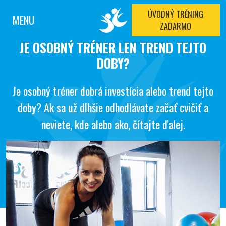
ÚVODNÝ TRÉNING
MENU
ZADARMO
JE OSOBNÝ TRÉNER LEN TREND TEJTO
DOBY?
Je osobný tréner dobrá investícia alebo trend tejto
doby? Ak sa už dlhšie odhodlávate začať cvičiť a
neviete, kde alebo ako, čítajte ďalej.