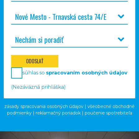
ODOSLAŤ
súhlas so
spracovaním osobných údajov
(Nezáväzná prihláška)
zásady spracovania osobných údajov
|
všeobecné obchodné
podmienky
|
reklamačný poriadok
|
poučenie spotrebiteľa