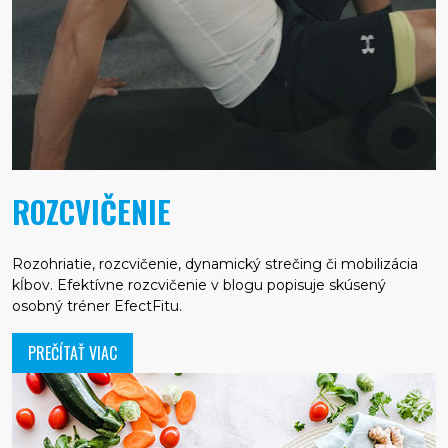
ROZCVIČENIE
Rozohriatie, rozcvičenie, dynamický strečing či mobilizácia
kĺbov. Efektívne rozcvičenie v blogu popisuje skúsený
osobný tréner EfectFitu.
PREČÍTAŤ VIAC