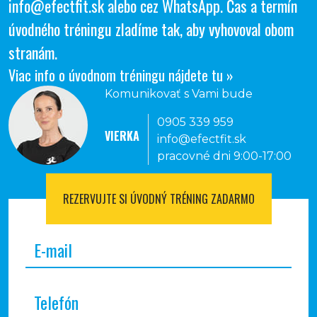
info@efectfit.sk
alebo cez
WhatsApp
. Čas a termín
úvodného tréningu zladíme tak, aby vyhovoval obom
stranám.
Viac info o úvodnom tréningu nájdete tu »
Komunikovať s Vami bude
0905 339 959
VIERKA
info@efectfit.sk
pracovné dni 9:00-17:00
REZERVUJTE SI
ÚVODNÝ TRÉNING ZADARMO