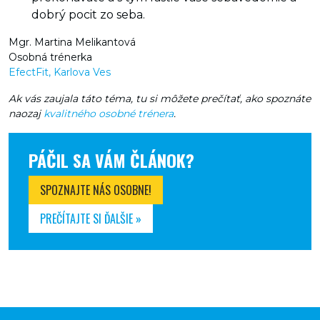
dobrý pocit zo seba.
Mgr. Martina Melikantová
Osobná trénerka
EfectFit, Karlova Ves
Ak vás zaujala táto téma, tu si môžete prečítať, ako spoznáte
naozaj
kvalitného osobné trénera
.
PÁČIL SA VÁM ČLÁNOK?
SPOZNAJTE NÁS OSOBNE!
PREČÍTAJTE SI ĎALŠIE »