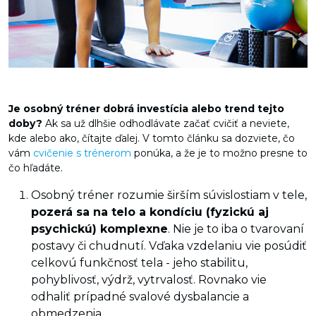
Je osobný tréner dobrá investícia alebo trend tejto
doby?
Ak sa už dlhšie odhodlávate začať cvičiť a neviete,
kde alebo ako, čítajte ďalej. V tomto článku sa dozviete, čo
vám
cvičenie s trénerom
ponúka, a že je to možno presne to
čo hľadáte.
Osobný tréner rozumie širším súvislostiam v tele,
pozerá sa na telo a kondíciu (fyzickú aj
psychickú) komplexne
. Nie je to iba o tvarovaní
postavy či chudnutí. Vďaka vzdelaniu vie posúdiť
celkovú funkčnosť tela - jeho stabilitu,
pohyblivosť, výdrž, vytrvalosť. Rovnako vie
odhaliť prípadné svalové dysbalancie a
obmedzenia.