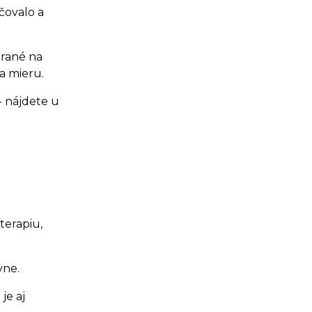
čovalo a
rané na
a mieru.
- nájdete u
terapiu,
vne.
je aj