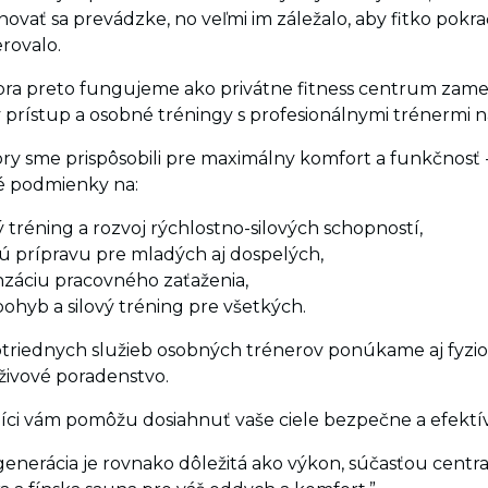
ovať sa prevádzke, no veľmi im záležalo, aby fitko pokra
rovalo.
a preto fungujeme ako privátne fitness centrum zame
y prístup a osobné tréningy s profesionálnymi trénermi n
ory sme prispôsobili pre maximálny komfort a funkčnosť 
é podmienky na:
 tréning a rozvoj rýchlostno-silových schopností,
ú prípravu pre mladých aj dospelých,
áciu pracovného zaťaženia,
ohyb a silový tréning pre všetkých.
riednych služieb osobných trénerov ponúkame aj fyzio
živové poradenstvo.
íci vám pomôžu dosiahnuť vaše ciele bezpečne a efektí
enerácia je rovnako dôležitá ako výkon, súčasťou centra 