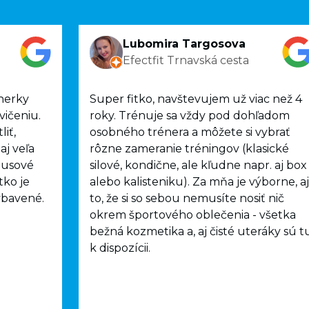
Lubomira Targosova
Efectfit Trnavská cesta
énerky
Super fitko, navštevujem už viac než 4
vičeniu.
roky. Trénuje sa vždy pod dohľadom
iť,
osobného trénera a môžete si vybrať
aj veľa
rôzne zameranie tréningov (klasické
plusové
silové, kondične, ale kľudne napr. aj box
tko je
alebo kalisteniku). Za mňa je výborne, aj
ybavené.
to, že si so sebou nemusíte nosiť nič
okrem športového oblečenia - všetka
bežná kozmetika a, aj čisté uteráky sú t
k dispozícii.