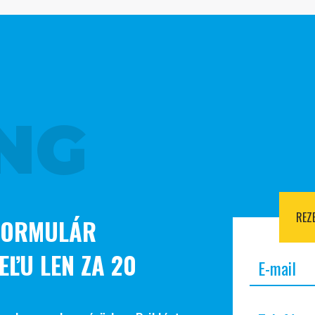
NG
REZ
FORMULÁR
EĽU LEN ZA 20