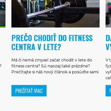
PREČO CHODIŤ DO FITNESS
D
CENTRA V LETE?
V
Má či nemá zmysel začať chodiť v lete do
V 
?
fitness centra? Sú naozaj také prázdne?
fy
Prečítajte si náš nový článok a posúďte sami.
vy
ce
PREČÍTAŤ VIAC