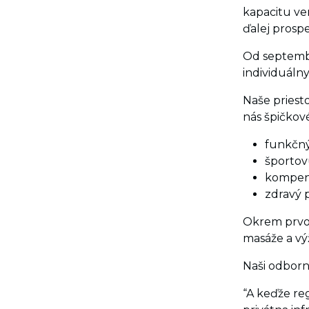
kapacitu ven
ďalej prospe
Od septembr
individuáln
Naše priest
nás špičkov
funkčný
športov
kompenz
zdravý p
Okrem prvot
masáže a vý
Naši odborn
“A keďže reg