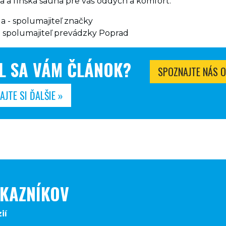
ra a fínska sauna pre váš oddych a komfort.”
 - spolumajiteľ značky
- spolumajiteľ prevádzky Poprad
L SA VÁM ČLÁNOK?
SPOZNAJTE NÁS O
AJTE SI ĎALŠIE »
ÁKAZNÍKOV
ií