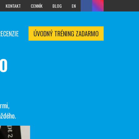
KONTAKT
CENNÍK
BLOG
EN
RECENZIE
ÚVODNÝ TRÉNING ZADARMO
DO
rmi,
aždého.