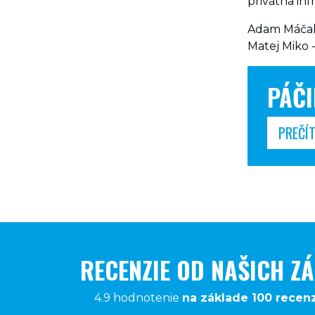
privátna inf
Adam Máčala
Matej Miko 
PÁČI
PREČÍT
RECENZIE OD NAŠICH Z
4.9 hodnotenie
na základe 100 recenz