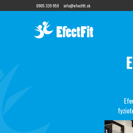
0905 339 959
info@efectfit.sk
E
Efe
fyziot