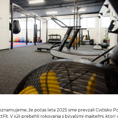
oznamujeme, že počas leta 2025 sme prevzali Cvičisko 
Fit. V júli prebehli rokovania s bývalými majiteľmi, ktorí