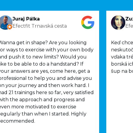
Juraj Pálka
Zu
Efectfit Trnavská cesta
Efe
Wanna get in shape? Are you looking
Keď chce
for ways to exercise with your own body
neskutoč
and push it to new limits? Would you
vďaka tr
like to be able to do a handstand? If
borská ic
your answers are yes, come here, get a
šup na bo
professional to help you and advise you
on your journey and then work hard. I
had 21 trainings here so far, very satisfied
with the approach and progress and
even more motivated to exercise
regularly than when I started. Highly
recommended.