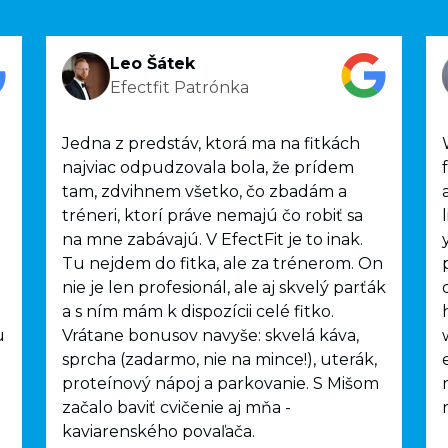
Leo Šátek
Efectfit Patrónka
Jedna z predstáv, ktorá ma na fitkách
najviac odpudzovala bola, že prídem
tam, zdvihnem všetko, čo zbadám a
tréneri, ktorí práve nemajú čo robiť sa
na mne zabávajú. V EfectFit je to inak.
Tu nejdem do fitka, ale za trénerom. On
nie je len profesionál, ale aj skvelý parťák
a s ním mám k dispozícii celé fitko.
u
Vrátane bonusov navyše: skvelá káva,
sprcha (zadarmo, nie na mince!), uterák,
proteínový nápoj a parkovanie. S Mišom
začalo baviť cvičenie aj mňa -
kaviarenského povaľača.