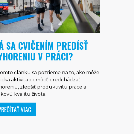
Á SA CVIČENÍM PREDÍSŤ
YHORENIU V PRÁCI?
tomto článku sa pozrieme na to, ako môže
zická aktivita pomôcť predchádzať
horeniu, zlepšiť produktivitu práce a
lkovú kvalitu života.
PREČÍTAŤ VIAC