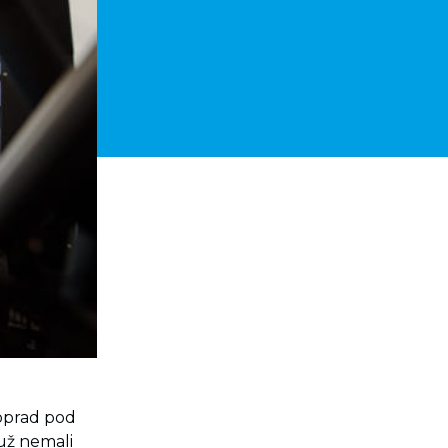
Poprad pod
 už nemali