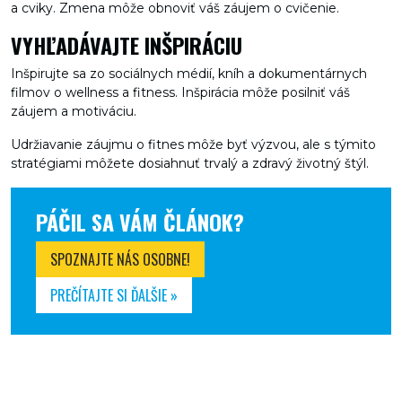
a cviky. Zmena môže obnoviť váš záujem o cvičenie.
VYHĽADÁVAJTE INŠPIRÁCIU
Inšpirujte sa zo sociálnych médií, kníh a dokumentárnych
filmov o wellness a fitness. Inšpirácia môže posilniť váš
záujem a motiváciu.
Udržiavanie záujmu o fitnes môže byť výzvou, ale s týmito
stratégiami môžete dosiahnuť trvalý a zdravý životný štýl.
PÁČIL SA VÁM ČLÁNOK?
SPOZNAJTE NÁS OSOBNE!
PREČÍTAJTE SI ĎALŠIE »