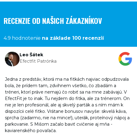
RECENZIE OD NAŠICH ZÁKAZNÍKOV
4.9 hodnotenie
na základe 100 recenzií
Leo Šátek
Efectfit Patrónka
Jedna z predstáv, ktorá ma na fitkách najviac odpudzovala
bola, že prídem tam, zdvihnem všetko, čo zbadám a
tréneri, ktorí práve nemajú čo robiť sa na mne zabávajú. V
EfectFit je to inak. Tu nejdem do fitka, ale za trénerom. On
nie je len profesionál, ale aj skvelý parťák a s ním mám k
dispozícii celé fitko. Vrátane bonusov navyše: skvelá káva,
sprcha (zadarmo, nie na mince!), uterák, proteínový nápoj a
parkovanie. S Mišom začalo baviť cvičenie aj mňa -
kaviarenského povaľača.