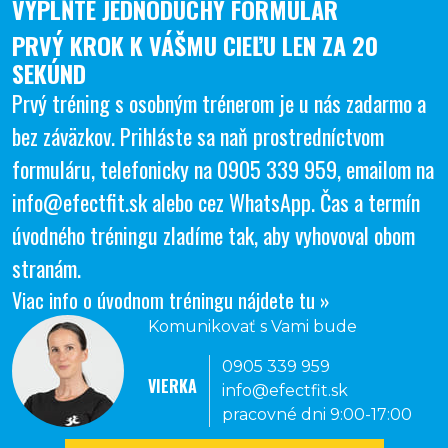
VYPLŇTE JEDNODUCHÝ FORMULÁR
PRVÝ KROK K VÁŠMU CIEĽU LEN ZA 20
SEKÚND
Prvý tréning s osobným trénerom je u nás zadarmo a
bez záväzkov. Prihláste sa naň prostredníctvom
formuláru, telefonicky na
0905 339 959
, emailom na
info@efectfit.sk
alebo cez
WhatsApp
. Čas a termín
úvodného tréningu zladíme tak, aby vyhovoval obom
stranám.
Viac info o úvodnom tréningu nájdete tu »
Komunikovať s Vami bude
0905 339 959
VIERKA
info@efectfit.sk
pracovné dni 9:00-17:00