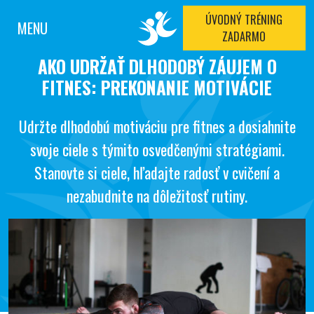
ÚVODNÝ TRÉNING
MENU
ZADARMO
AKO UDRŽAŤ DLHODOBÝ ZÁUJEM O
FITNES: PREKONANIE MOTIVÁCIE
Udržte dlhodobú motiváciu pre fitnes a dosiahnite
svoje ciele s týmito osvedčenými stratégiami.
Stanovte si ciele, hľadajte radosť v cvičení a
nezabudnite na dôležitosť rutiny.