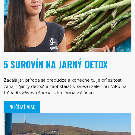
5 SUROVÍN NA JARNÝ DETOX
Začala jar, príroda sa prebúdza a konečne tu je príležitosť
zahájiť "jarný detox" a zaobstarať si sviežu zeleninu. "Ako na
to" radí výživová špecialistka Diana v článku.
PREČÍTAŤ VIAC