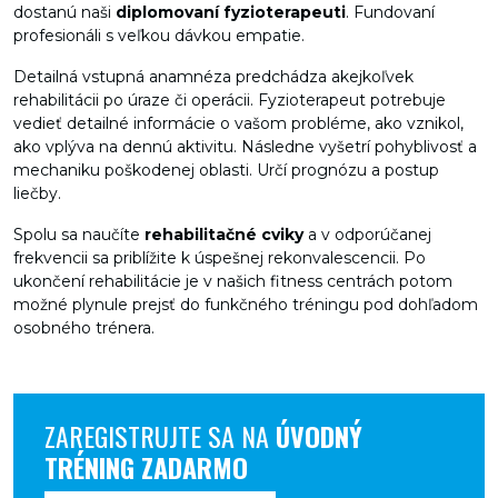
dostanú naši
diplomovaní fyzioterapeuti
. Fundovaní
profesionáli s veľkou dávkou empatie.
Detailná vstupná anamnéza predchádza akejkoľvek
rehabilitácii po úraze či operácii. Fyzioterapeut potrebuje
vedieť detailné informácie o vašom probléme, ako vznikol,
ako vplýva na dennú aktivitu. Následne vyšetrí pohyblivosť a
mechaniku poškodenej oblasti. Určí prognózu a postup
liečby.
Spolu sa naučíte
rehabilitačné cviky
a v odporúčanej
frekvencii sa priblížite k úspešnej rekonvalescencii. Po
ukončení rehabilitácie je v našich fitness centrách potom
možné plynule prejsť do funkčného tréningu pod dohľadom
osobného trénera.
ZAREGISTRUJTE SA NA
ÚVODNÝ
TRÉNING ZADARMO