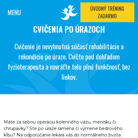
ÚVODNÝ TRÉNING
MENU
ZADARMO
CVIČENIA PO ÚRAZOCH
Cvičenie je nevyhnutná súčasť rehabilitácie a
rekondície po úraze. Cvičte pod dohľadom
fyzioterapeuta a navráťte telu plnú funkčnosť, bez
liekov.
Máte za sebou operáciu kolenného väzu, menisku či
chrupavky? Ste po úraze ramena či výmene bedrového
kĺbu? Na odporúčanie lekára vás do normálneho života