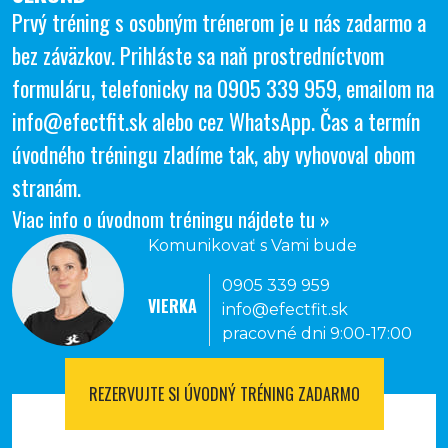
Prvý tréning s osobným trénerom je u nás zadarmo a
bez záväzkov. Prihláste sa naň prostredníctvom
formuláru, telefonicky na
0905 339 959
, emailom na
info@efectfit.sk
alebo cez
WhatsApp
. Čas a termín
úvodného tréningu zladíme tak, aby vyhovoval obom
stranám.
Viac info o úvodnom tréningu nájdete tu »
Komunikovať s Vami bude
0905 339 959
VIERKA
info@efectfit.sk
pracovné dni 9:00-17:00
REZERVUJTE SI
ÚVODNÝ TRÉNING ZADARMO