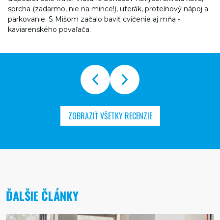
sprcha (zadarmo, nie na mince!), uterák, proteínový nápoj a
parkovanie. S Mišom začalo baviť cvičenie aj mňa -
kaviarenského povaľača.
ZOBRAZIŤ VŠETKY RECENZIE
ĎALŠIE ČLÁNKY