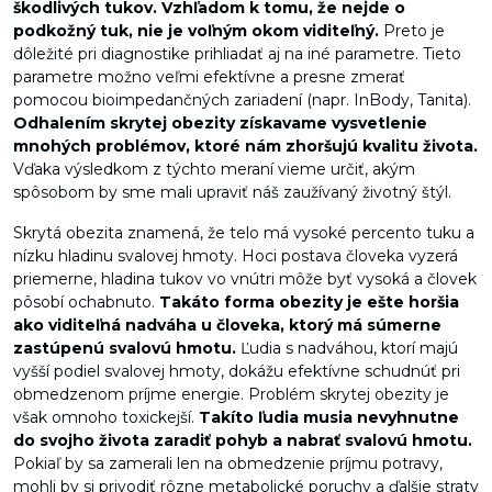
škodlivých tukov. Vzhľadom k tomu, že nejde o
podkožný tuk, nie je voľným okom viditeľný.
Preto je
dôležité pri diagnostike prihliadať aj na iné parametre. Tieto
parametre možno veľmi efektívne a presne zmerať
pomocou bioimpedančných zariadení (napr. InBody, Tanita).
Odhalením skrytej obezity získavame vysvetlenie
mnohých problémov, ktoré nám zhoršujú kvalitu života.
Vďaka výsledkom z týchto meraní vieme určiť, akým
spôsobom by sme mali upraviť náš zaužívaný životný štýl.
Skrytá obezita znamená, že telo má vysoké percento tuku a
nízku hladinu svalovej hmoty. Hoci postava človeka vyzerá
priemerne, hladina tukov vo vnútri môže byť vysoká a človek
pôsobí ochabnuto.
Takáto forma obezity je ešte horšia
ako viditeľná nadváha u človeka, ktorý má súmerne
zastúpenú svalovú hmotu.
Ľudia s nadváhou, ktorí majú
vyšší podiel svalovej hmoty, dokážu efektívne schudnúť pri
obmedzenom príjme energie. Problém skrytej obezity je
však omnoho toxickejší.
Takíto ľudia musia nevyhnutne
do svojho života zaradiť pohyb a nabrať svalovú hmotu.
Pokiaľ by sa zamerali len na obmedzenie príjmu potravy,
mohli by si privodiť rôzne metabolické poruchy a ďalšie straty