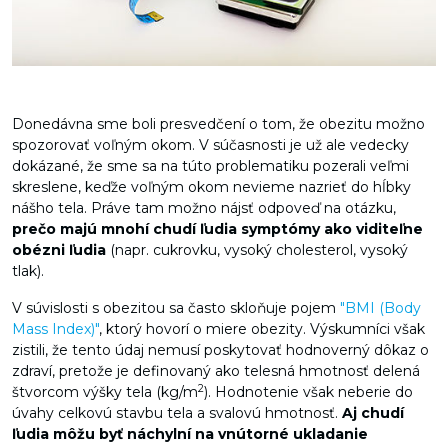
Donedávna sme boli presvedčení o tom, že obezitu možno
spozorovať voľným okom. V súčasnosti je už ale vedecky
dokázané, že sme sa na túto problematiku pozerali veľmi
skreslene, keďže voľným okom nevieme nazrieť do hĺbky
nášho tela. Práve tam možno nájsť odpoveď na otázku,
prečo majú mnohí chudí ľudia symptómy ako viditeľne
obézni ľudia
(napr. cukrovku, vysoký cholesterol, vysoký
tlak).
V súvislosti s obezitou sa často skloňuje pojem
"BMI (Body
Mass Index)"
, ktorý hovorí o miere obezity. Výskumníci však
zistili, že tento údaj nemusí poskytovať hodnoverný dôkaz o
zdraví, pretože je definovaný ako telesná hmotnosť delená
2
štvorcom výšky tela (kg/m
). Hodnotenie však neberie do
úvahy celkovú stavbu tela a svalovú hmotnosť.
Aj chudí
ľudia môžu byť náchylní na vnútorné ukladanie