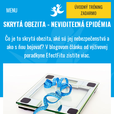
ÚVODNÝ TRÉNING
MENU
ZADARMO
SKRYTÁ OBEZITA - NEVIDITEĽNÁ EPIDÉMIA
Čo je to skrytá obezita, aké sú jej nebezpečenstvá a
ako s ňou bojovať? V blogovom článku od výživovej
poradkyne EfectFitu zistíte viac.