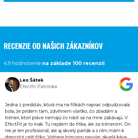
RECENZIE OD NAŠICH ZÁKAZNÍKOV
4.9 hodnotenie
na základe 100 recenzií
Leo Šátek
Efectfit Patrónka
Jedna z predstáv, ktorá ma na fitkách najviac odpudzovala
bola, že prídem tam, zdvihnem všetko, čo zbadám a
tréneri, ktorí práve nemajú čo robiť sa na mne zabávajú. V
EfectFit je to inak. Tu nejdem do fitka, ale za trénerom. On
nie je len profesionál, ale aj skvelý parťák a s ním mám k
dispozícii celé fitko. Vrátane bonusov navyše: skvelá káva,