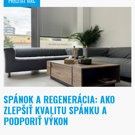
PREČÍTAŤ VIAC
SPÁNOK A REGENERÁCIA: AKO
ZLEPŠIŤ KVALITU SPÁNKU A
PODPORIŤ VÝKON