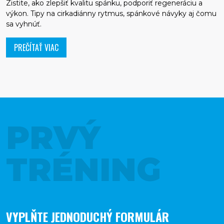
Zistite, ako zlepšiť kvalitu spánku, podporiť regeneráciu a
výkon. Tipy na cirkadiánny rytmus, spánkové návyky aj čomu
sa vyhnúť.
PREČÍTAŤ VIAC
PRVÝ
TRÉNING
VYPLŇTE JEDNODUCHÝ FORMULÁR