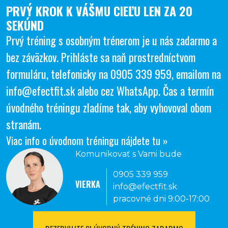
PRVÝ KROK K VÁŠMU CIEĽU LEN ZA 20
SEKÚND
Prvý tréning s osobným trénerom je u nás zadarmo a
bez záväzkov. Prihláste sa naň prostredníctvom
formuláru, telefonicky na
0905 339 959
, emailom na
info@efectfit.sk
alebo cez
WhatsApp
. Čas a termín
úvodného tréningu zladíme tak, aby vyhovoval obom
stranám.
Viac info o úvodnom tréningu nájdete tu »
Komunikovať s Vami bude
0905 339 959
VIERKA
info@efectfit.sk
pracovné dni 9:00-17:00