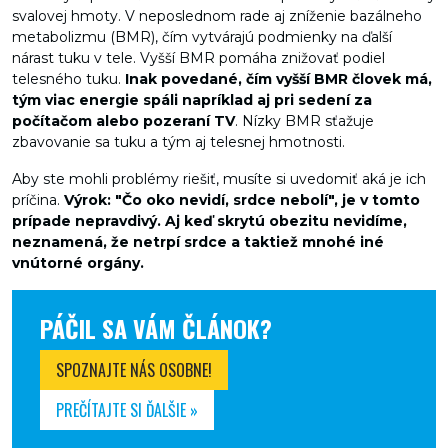
svalovej hmoty. V neposlednom rade aj zníženie bazálneho
metabolizmu (BMR), čím vytvárajú podmienky na ďalší
nárast tuku v tele. Vyšší BMR pomáha znižovať podiel
telesného tuku.
Inak povedané, čím vyšší BMR človek má,
tým viac energie spáli napríklad aj pri sedení za
počítačom alebo pozeraní TV
. Nízky BMR sťažuje
zbavovanie sa tuku a tým aj telesnej hmotnosti.
Aby ste mohli problémy riešiť, musíte si uvedomiť aká je ich
príčina.
Výrok: "Čo oko nevidí, srdce nebolí", je v tomto
prípade nepravdivý. Aj keď skrytú obezitu nevidíme,
neznamená, že netrpí srdce a taktiež mnohé iné
vnútorné orgány.
PÁČIL SA VÁM ČLÁNOK?
SPOZNAJTE NÁS OSOBNE!
PREČÍTAJTE SI ĎALŠIE »